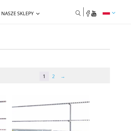
NASZE SKLEPY
Szukaj
1
2
→