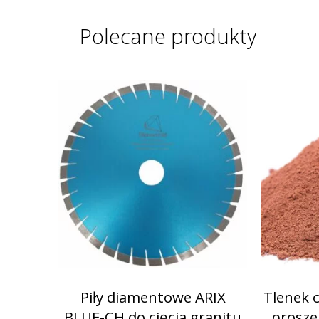
Polecane produkty
Piły diamentowe ARIX
Tlenek 
BLUE-CH do cięcia granitu
proszek