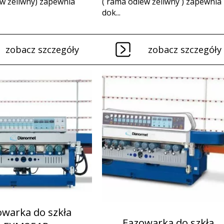
w żeliwny) zapewnia
( rama odlew żeliwny ) zapewnia
dok...
zobacz szczegóły
zobacz szczegóły
owarka do szkła
Fazowarka do szkła