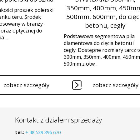
350mm, 400mm, 450mm
akości proszek polerski
500mm, 600mm, do cięc
lenku ceru. Środek
tosowany w branży
betonu, cegły
j oraz optycznej do
Podstawowa segmentowa piła
 ...
diamentowa do cięcia betonu i
cegły. Dostępne rozmiary tarcz t
300mm, 350mm, 400mm, 450mm 
500mm z otw...
zobacz szczegóły
zobacz szczegóły
Kontakt z działem sprzedaży
tel.:
+ 48 539 396 670