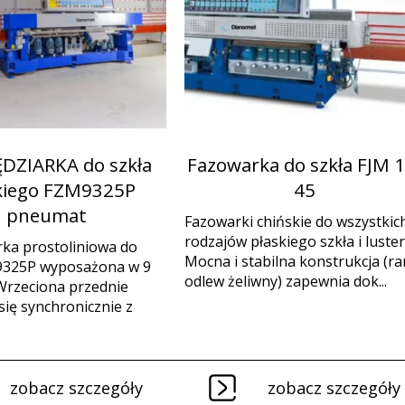
DZIARKA do szkła
Fazowarka do szkła FJM 1
kiego FZM9325P
45
pneumat
Fazowarki chińskie do wszystkic
rodzajów płaskiego szkła i luster
ka prostoliniowa do
Mocna i stabilna konstrukcja (r
9325P wyposażona w 9
odlew żeliwny) zapewnia dok...
Wrzeciona przednie
się synchronicznie z
zobacz szczegóły
zobacz szczegóły