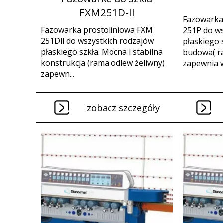
FXM251D-II
Fazowarka
Fazowarka prostoliniowa FXM
251P do ws
251Dll do wszystkich rodzajów
płaskiego 
płaskiego szkła. Mocna i stabilna
budowa( ra
konstrukcja (rama odlew żeliwny)
zapewnia w
zapewn...
zobacz szczegóły