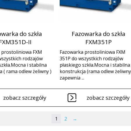
owarka do szkła
Fazowarka do szkła
FXM351D-II
FXM351P
 prostoliniowa FXM
Fazowarka prostoliniowa FXM
wszystkich rodzajów
351P do wszystkich rodzajów
szkła.Mocna i stabilna
płaskiego szkła.Mocna i stabilna
a ( rama odlew żeliwny )
konstrukcja (rama odlew żeliwny
zapewnia ...
zobacz szczegóły
zobacz szczegóły
1
2
→