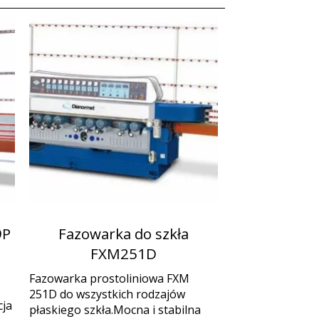
9P
Fazowarka do szkła
FXM251D
Fazowarka prostoliniowa FXM
251D do wszystkich rodzajów
cja
płaskiego szkła.Mocna i stabilna