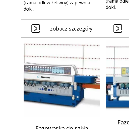
(rama odle
(rama odlew żeliwny) zapewnia
dokł...
dok...
zobacz szczegóły
Faz
Fazowarka do szkła