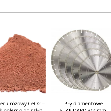
ceru różowy CeO2 –
Piły diamentowe
 polerski do szkła
STANDARD 300mm,