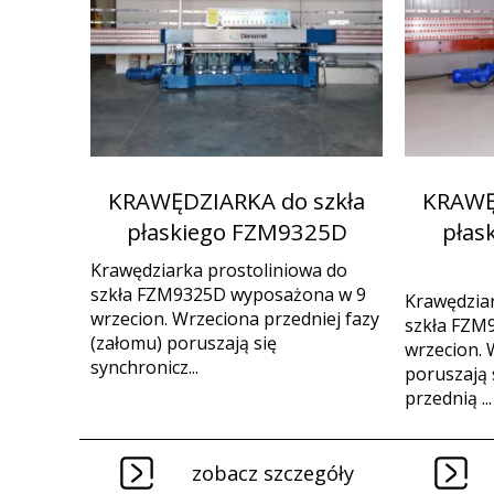
KRAWĘDZIARKA do szkła
KRAWĘ
płaskiego FZM9325D
płas
Krawędziarka prostoliniowa do
szkła FZM9325D wyposażona w 9
Krawędziar
wrzecion. Wrzeciona przedniej fazy
szkła FZM
(załomu) poruszają się
wrzecion. 
synchronicz...
poruszają 
przednią ...
zobacz szczegóły