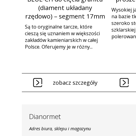
(diament układany
Wysokiej j
rzędowo) – segment 17mm
na bazie t
szeroko s
Są to oryginalne tarcze, które
szklarskie
cieszą się uznaniem w większości
polerowania
zakładów kamieniarskich w całej
Polsce. Oferujemy je w różny...
zobacz szczegóły
Dianormet
Adres biura, sklepu i magazynu