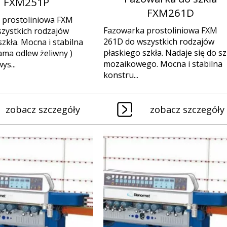
FXM251P
FXM261D
 prostoliniowa FXM
Fazowarka prostoliniowa FXM
zystkich rodzajów
261D do wszystkich rodzajów
szkła. Mocna i stabilna
płaskiego szkła. Nadaje się do sz
ma odlew żeliwny )
mozaikowego. Mocna i stabilna
ys...
konstru...
zobacz szczegóły
zobacz szczegóły