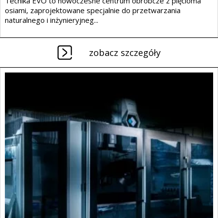
Tecnika EVO to nowoczesne centrum obróbcze z pięcioma
osiami, zaprojektowane specjalnie do przetwarzania
naturalnego i inżynieryjneg...
zobacz szczegóły