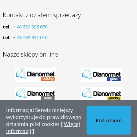
Kontakt z działem sprzedaży
tel.:
+ 48 539 396 670
tel.:
+ 48 538 332 010
Nasze sklepy on-line
Informacja: Serwis niniejszy
Copyright © 2026 - PL – Dianormet - Wszelkie prawa
wykorzystuje do prawidłowego
Rozumiem
zastrzeżone.
działania pliki cookies [
Więcej
informacji
]
Realizacja