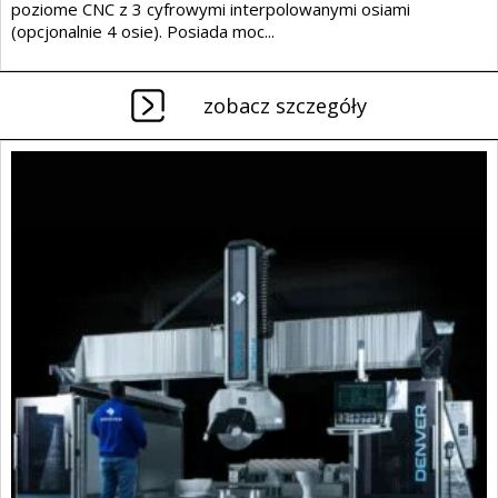
poziome CNC z 3 cyfrowymi interpolowanymi osiami
(opcjonalnie 4 osie). Posiada moc...
zobacz szczegóły