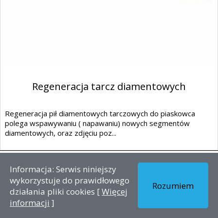
Regeneracja tarcz diamentowych
Regeneracja pił diamentowych tarczowych do piaskowca
polega wspawywaniu ( napawaniu) nowych segmentów
diamentowych, oraz zdjęciu poz...
zobacz szczegóły
Informacja: Serwis niniejszy
wykorzystuje do prawidłowego
Rozumiem
działania pliki cookies [
Więcej
Dianormet
informacji
]
Adres biura, sklepu i magazynu