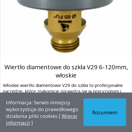
Wiertło diamentowe do szkła V29 6-120mm,
włoskie
Włoskie wiertło diamentowe V29 do szkła to profesjonalne
narzędzie, które znakomicie sprawdza się w precyzyjnym i
skutecznym wier...
Informacja: Serwis niniejszy
wykorzystuje do prawidłowego
Rozumiem
działania pliki cookies [
Więcej
zobacz szczegóły
informacji
]