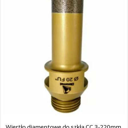
Wiertło diamentowe do szkła CC 3-220mm,