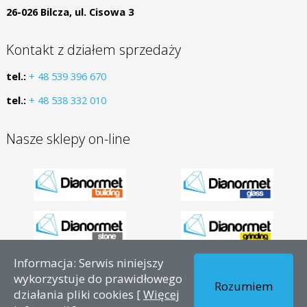
26-026 Bilcza, ul. Cisowa 3
Kontakt z działem sprzedaży
tel.:
+ 48 539 396 670
tel.:
+ 48 538 332 010
Nasze sklepy on-line
Informacja: Serwis niniejszy
Copyright © 2026 - PL – Dianormet - Wszelkie prawa
wykorzystuje do prawidłowego
Rozumiem
zastrzeżone.
działania pliki cookies [
Więcej