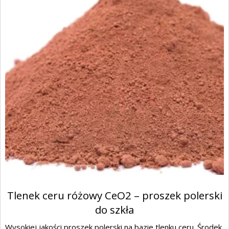
Tlenek ceru różowy CeO2 – proszek polerski
do szkła
Wysokiej jakości proszek polerski na bazie tlenku ceru. Środek