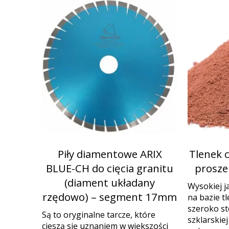
Piły diamentowe ARIX
Tlenek 
BLUE-CH do cięcia granitu
proszek
(diament układany
Wysokiej j
rzędowo) – segment 17mm
na bazie t
szeroko s
Są to oryginalne tarcze, które
szklarskie
cieszą się uznaniem w większości