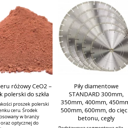
ceru różowy CeO2 –
Piły diamentowe
 polerski do szkła
STANDARD 300mm,
350mm, 400mm, 450mm
akości proszek polerski
500mm, 600mm, do cięc
lenku ceru. Środek
tosowany w branży
betonu, cegły
j oraz optycznej do