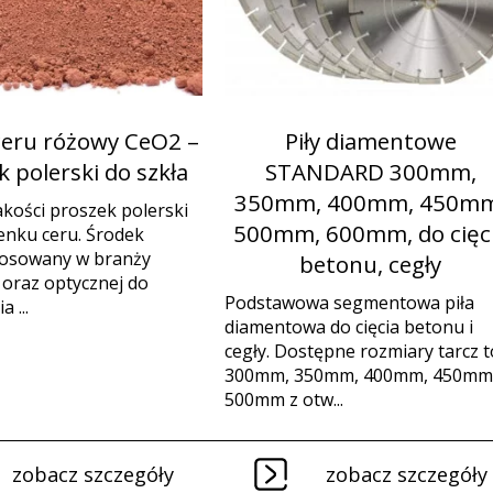
ceru różowy CeO2 –
Piły diamentowe
 polerski do szkła
STANDARD 300mm,
350mm, 400mm, 450mm
akości proszek polerski
500mm, 600mm, do cięc
lenku ceru. Środek
tosowany w branży
betonu, cegły
j oraz optycznej do
Podstawowa segmentowa piła
 ...
diamentowa do cięcia betonu i
cegły. Dostępne rozmiary tarcz t
300mm, 350mm, 400mm, 450mm 
500mm z otw...
zobacz szczegóły
zobacz szczegóły