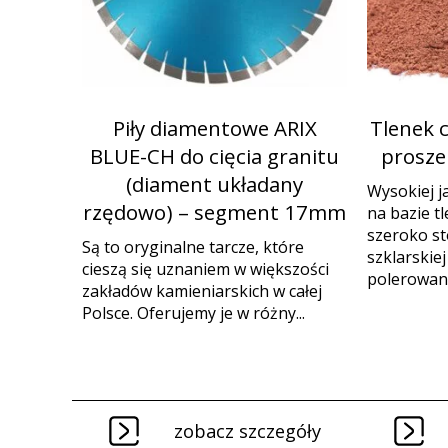
Piły diamentowe ARIX
Tlenek 
BLUE-CH do cięcia granitu
proszek
(diament układany
Wysokiej j
rzędowo) – segment 17mm
na bazie t
szeroko s
Są to oryginalne tarcze, które
szklarskie
cieszą się uznaniem w większości
polerowania
zakładów kamieniarskich w całej
Polsce. Oferujemy je w różny...
zobacz szczegóły