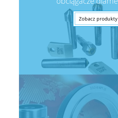
obciągacze diam
Zobacz produkty