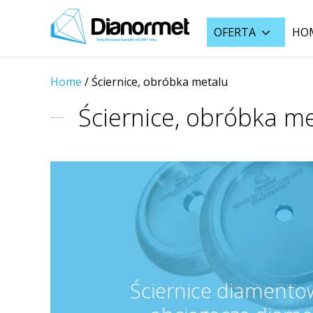
OFERTA
HO
Home
/ Ściernice, obróbka metalu
Ściernice, obróbka m
Ściernice diamentow