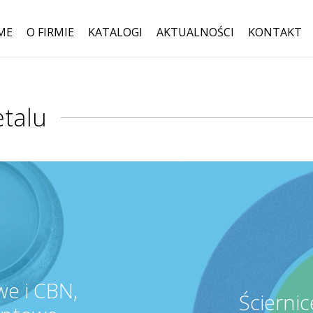
ME
O FIRMIE
KATALOGI
AKTUALNOŚCI
KONTAKT
Szukaj:
etalu
e i CBN,
Ściernic