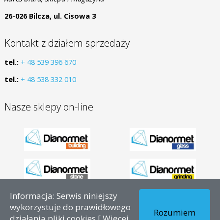
26-026 Bilcza, ul. Cisowa 3
Kontakt z działem sprzedaży
tel.:
+ 48 539 396 670
tel.:
+ 48 538 332 010
Nasze sklepy on-line
Informacja: Serwis niniejszy
Copyright © 2026 - PL – Dianormet - Wszelkie prawa
wykorzystuje do prawidłowego
Rozumiem
zastrzeżone.
działania pliki cookies [
Więcej