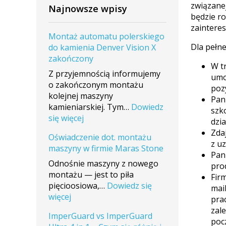
związanej
Najnowsze wpisy
będzie ro
zainteres
Montaż automatu polerskiego
Dla pełn
do kamienia Denver Vision X
zakończony
W tr
Z przyjemnością informujemy
umo
o zakończonym montażu
poz
kolejnej maszyny
Pan
kamieniarskiej. Tym…
Dowiedz
szko
:
się więcej
dzi
Montaż
Zda
Oświadczenie dot. montażu
automatu
z u
maszyny w firmie Maras Stone
polerskiego
Pan
do
Odnośnie maszyny z nowego
pro
kamienia
montażu — jest to piła
Fir
Denver
pięcioosiowa,…
Dowiedz się
mai
Vision
:
więcej
pra
X
Oświadczenie
zal
ImperGuard vs ImperGuard
zakończony
dot.
poc