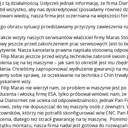
 z tą działalnością. Usłyszeli jednak informację, że firma Di
bił wszystko, aby nas dyskredytować (posiadamy również dzi
owani wiedzą, nasza firma jest oczerniana na większości fo
ego obrazu sytuacji przedstawiamy przyczyny zawieszenia na
akcie wizyty naszych serwisantów właściciel firmy Maras Sto
wy jeszcze przed zakończeniem prac serwisowych. Jest to b
ytywnie. Nasza kancelaria prawna napisała stosowną odpo
 Filip Maras jeszcze przed wizytą techników zabronił swoim
lenia się na tej maszynie – jak sam to określił: jest mu zbęd
ałania. Chcieliśmy zaproponować wydłużenie gwarancji na mas
jemy sobie sprawę, że oczekiwanie na technika z Chin trwa
zyskaniem wizy.
 Filip Maras nie wierzył nam, że problem w maszynie jest po
ducenta i włoską firmę ESA, tylko próbował wmówić nam, ż
ma Dianormet nie ucieka od odpowiedzialności, jednak Pan F
lowo, żeby nie dopuszczać do tej maszyny osób z zewnątrz. 
cowników, którzy nie potrafili skonfigurować w/w CNC. Pan F
ecenia, dlatego też stracił gwarancję na tę maszynę. Pomimo 
zątku montażu, nasza firma nadal jest gotowa do rozwiązan