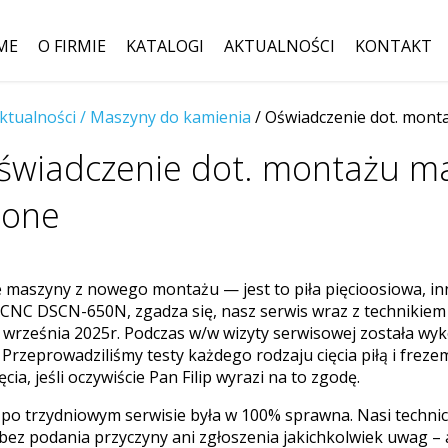
ME
O FIRMIE
KATALOGI
AKTUALNOŚCI
KONTAKT
ktualności /
Maszyny do kamienia
/ Oświadczenie dot. mont
Szukaj:
świadczenie dot. montażu ma
tone
maszyny z nowego montażu — jest to piła pięcioosiowa, inny
NC DSCN-650N, zgadza się, nasz serwis wraz z technikiem z
 września 2025r. Podczas w/w wizyty serwisowej została w
Przeprowadziliśmy testy każdego rodzaju cięcia piłą i frez
jęcia, jeśli oczywiście Pan Filip wyrazi na to zgodę.
po trzydniowym serwisie była w 100% sprawna. Nasi technic
bez podania przyczyny ani zgłoszenia jakichkolwiek uwag – a