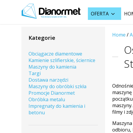
OFERTA
HO
Home
/
A
Kategorie
O
Obciągacze diamentowe
S
Kamienie szlifierskie, ściernice
Maszyny do kamienia
Targi
Dostawa narzędzi
Odnośnie 
Maszyny do obróbki szkła
maszynę C
Promocje Dianormet
początku
Obróbka metalu
maszyny. 
Impregnaty do kamienia i
filmy i zd
betonu
Maszyna 
odbioru, 