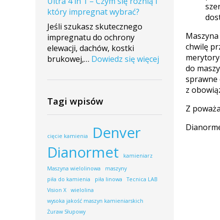
Ultra 4 in 1 – Czym się różnią i
montażu
sze
który impregnat wybrać?
maszyny
dos
w
Jeśli szukasz skutecznego
firmie
Maszyna 
impregnatu do ochrony
Maras
chwilę p
elewacji, dachów, kostki
Stone
merytory
:
brukowej,…
Dowiedz się więcej
do maszy
ImperGuard
sprawne d
vs
z obowiąz
ImperGuard
Tagi wpisów
Ultra
Z poważ
4
in
Dianorm
Denver
1
cięcie kamienia
–
Dianormet
Czym
kamieniarz
się
Maszyna wielolinowa
maszyny
różnią
piła do kamienia
piła linowa
Tecnica LAB
i
Vision X
wielolina
który
wysoka jakość maszyn kamieniarskich
impregnat
Żuraw Słupowy