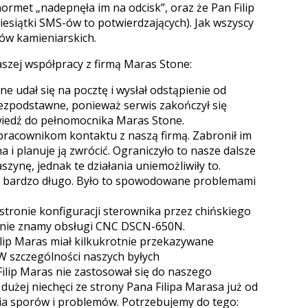
anormet „nadepnęła im na odcisk”, oraz że Pan Filip
esiątki SMS-ów to potwierdzających). Jak wszyscy
rów kamieniarskich.
szej współpracy z firmą Maras Stone:
ne udał się na pocztę i wysłał odstąpienie od
ezpodstawne, ponieważ serwis zakończył się
wiedź do pełnomocnika Maras Stone.
 pracownikom kontaktu z naszą firmą. Zabronił im
na i planuje ją zwrócić. Ograniczyło to nasze dalsze
zynę, jednak te działania uniemożliwiły to.
ły bardzo długo. Było to spowodowane problemami
 stronie konfiguracji sterownika przez chińskiego
e nie znamy obsługi CNC DSCN-650N.
ilip Maras miał kilkukrotnie przekazywane
W szczególności naszych byłych
ilip Maras nie zastosował się do naszego
dużej niechęci ze strony Pana Filipa Marasa już od
ia sporów i problemów. Potrzebujemy do tego: