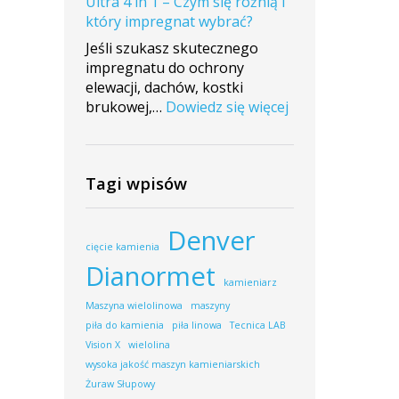
Ultra 4 in 1 – Czym się różnią i
montażu
który impregnat wybrać?
maszyny
w
Jeśli szukasz skutecznego
firmie
impregnatu do ochrony
Maras
elewacji, dachów, kostki
Stone
:
brukowej,…
Dowiedz się więcej
ImperGuard
vs
ImperGuard
Tagi wpisów
Ultra
4
in
Denver
1
cięcie kamienia
–
Dianormet
Czym
kamieniarz
się
Maszyna wielolinowa
maszyny
różnią
piła do kamienia
piła linowa
Tecnica LAB
i
Vision X
wielolina
który
wysoka jakość maszyn kamieniarskich
impregnat
Żuraw Słupowy