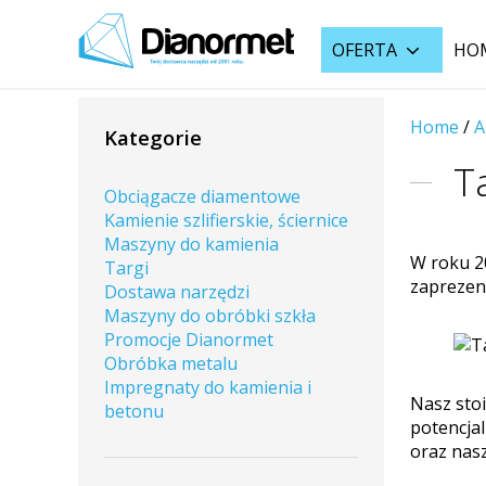
OFERTA
HO
Home
/
A
Kategorie
T
Obciągacze diamentowe
Kamienie szlifierskie, ściernice
Maszyny do kamienia
W roku 2
Targi
zaprezen
Dostawa narzędzi
Maszyny do obróbki szkła
Promocje Dianormet
Obróbka metalu
Impregnaty do kamienia i
Nasz stoi
betonu
potencja
oraz nasz