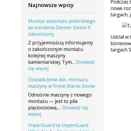
Podczas 
Najnowsze wpisy
nowe roz
targach, 
Montaż automatu polerskiego
do kamienia Denver Vision X
zakończony
Udział w
Z przyjemnością informujemy
biznesow
o zakończonym montażu
targach 
kolejnej maszyny
kamieniarskiej. Tym…
Dowiedz
:
się więcej
Montaż
Oświadczenie dot. montażu
automatu
maszyny w firmie Maras Stone
polerskiego
do
Odnośnie maszyny z nowego
kamienia
montażu — jest to piła
Denver
pięcioosiowa,…
Dowiedz się
Vision
:
więcej
X
Oświadczenie
ImperGuard vs ImperGuard
zakończony
dot.