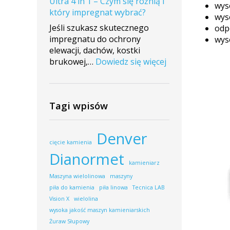
Ultra 4 in 1 – Czym się różnią i
montażu
wys
który impregnat wybrać?
maszyny
wys
w
Jeśli szukasz skutecznego
odp
firmie
impregnatu do ochrony
wys
Maras
elewacji, dachów, kostki
Stone
:
brukowej,…
Dowiedz się więcej
ImperGuard
vs
ImperGuard
Tagi wpisów
Ultra
4
in
Denver
1
cięcie kamienia
–
Dianormet
Czym
kamieniarz
się
Maszyna wielolinowa
maszyny
różnią
piła do kamienia
piła linowa
Tecnica LAB
i
Vision X
wielolina
który
wysoka jakość maszyn kamieniarskich
impregnat
Żuraw Słupowy