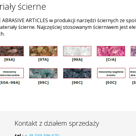
iały ścierne
ABRASIVE ARTICLES w produkcji narzędzi ściernych ze sp
ateriały ścierne. Najczęściej stosowanym ścierniwem jest e
h.
Kontakt z działem sprzedaży
tel.:
+ 48 539 396 670