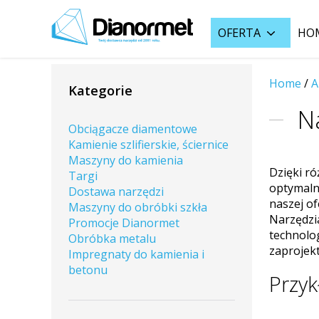
OFERTA
HO
Home
/
A
Kategorie
N
Obciągacze diamentowe
Kamienie szlifierskie, ściernice
Maszyny do kamienia
Dzięki ró
Targi
optymaln
Dostawa narzędzi
naszej o
Maszyny do obróbki szkła
Narzędzi
Promocje Dianormet
technolo
Obróbka metalu
zaprojek
Impregnaty do kamienia i
betonu
Przy