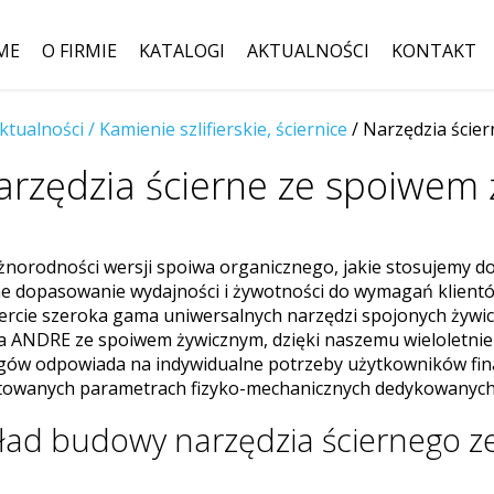
ME
O FIRMIE
KATALOGI
AKTUALNOŚCI
KONTAKT
ktualności /
Kamienie szlifierskie, ściernice
Szukaj:
/ Narzędzia ście
arzędzia ścierne ze spoiwe
żnorodności wersji spoiwa organicznego, jakie stosujemy do
e dopasowanie wydajności i żywotności do wymagań klientów
fercie szeroka gama uniwersalnych narzędzi spojonych żywi
a ANDRE ze spoiwem żywicznym, dzięki naszemu wieloletnie
gów odpowiada na indywidualne potrzeby użytkowników final
towanych parametrach fizyko-mechanicznych dedykowanych p
kład budowy narzędzia ściernego 