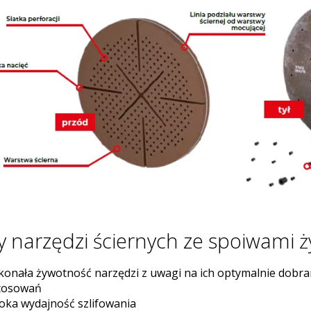
 narzędzi ściernych ze spoiwami 
konała żywotność narzędzi z uwagi na ich optymalnie dobran
tosowań
oka wydajność szlifowania