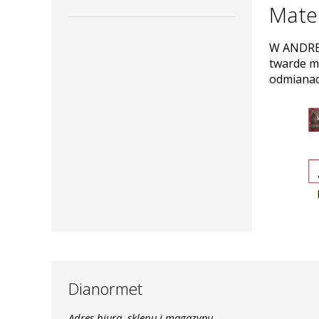
wybrać?
Mater
W ANDRE 
twarde m
odmianac
Dianormet
Adres biura, sklepu i magazynu