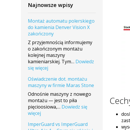
Najnowsze wpisy
Montaż automatu polerskiego
do kamienia Denver Vision X
zakończony
Z przyjemnością informujemy
o zakończonym montażu
kolejnej maszyny
kamieniarskiej. Tym…
Dowiedz
:
się więcej
Montaż
Oświadczenie dot. montażu
automatu
maszyny w firmie Maras Stone
polerskiego
do
Odnośnie maszyny z nowego
Cechy
kamienia
montażu — jest to piła
Denver
pięcioosiowa,…
Dowiedz się
Vision
:
więcej
dos
X
Oświadczenie
zas
ImperGuard vs ImperGuard
zakończony
dot.
wys