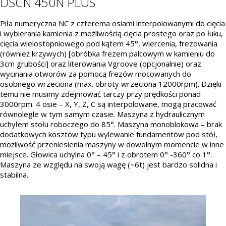
DSCN 450N PLUS
Piła numeryczna NC z czterema osiami interpolowanymi do cięcia
i wybierania kamienia z możliwością cięcia prostego oraz po łuku,
cięcia wielostopniowego pod kątem 45°, wiercenia, frezowania
(również krzywych) [obróbka frezem palcowym w kamieniu do
3cm grubości] oraz literowania Vgroove (opcjonalnie) oraz
wycinania otworów za pomocą frezów mocowanych do
osobnego wrzeciona (max. obroty wrzeciona 12000rpm). Dzięki
temu nie musimy zdejmować tarczy przy prędkości ponad
3000rpm. 4 osie – X, Y, Z, C są interpolowane, mogą pracować
równolegle w tym samym czasie. Maszyna z hydraulicznym
uchyłem stołu roboczego do 85°. Maszyna monoblokowa – brak
dodatkowych kosztów typu wylewanie fundamentów pod stół,
możliwość przeniesienia maszyny w dowolnym momencie w inne
miejsce. Głowica uchylna 0° – 45° i z obrotem 0° -360° co 1°.
Maszyna ze względu na swoją wagę (~6t) jest bardzo solidna i
stabilna.