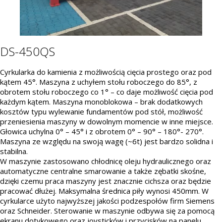
DS-450QS
Cyrkularka do kamienia z możliwością cięcia prostego oraz pod
kątem 45°. Maszyna z uchyłem stołu roboczego do 85°, z
obrotem stołu roboczego co 1° – co daje możliwość cięcia pod
każdym kątem. Maszyna monoblokowa – brak dodatkowych
kosztów typu wylewanie fundamentów pod stół, możliwość
przeniesienia maszyny w dowolnym momencie w inne miejsce.
Głowica uchylna 0° – 45° i z obrotem 0° – 90° – 180°- 270°.
Maszyna ze względu na swoją wagę (~6t) jest bardzo solidna i
stabilna.
W maszynie zastosowano chłodnicę oleju hydraulicznego oraz
automatyczne centralne smarowanie a także zębatki skośne,
dzięki czemu praca maszyny jest znacznie cichsza oraz będzie
pracować dłużej. Maksymalna średnica piły wynosi 450mm. W
cyrkularce użyto najwyższej jakości podzespołów firm Siemens
oraz Schneider. Sterowanie w maszynie odbywa się za pomocą
ekranu dotykowego oraz joysticków i przycisków na panelu