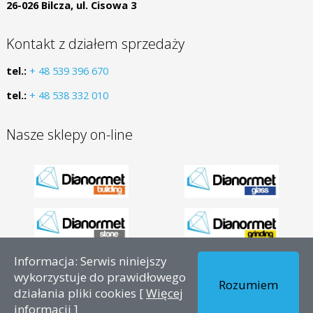
26-026 Bilcza, ul. Cisowa 3
Kontakt z działem sprzedaży
tel.:
+ 48 539 396 670
tel.:
+ 48 538 332 010
Nasze sklepy on-line
Informacja: Serwis niniejszy
Copyright © 2026 - PL – Dianormet - Wszelkie prawa
wykorzystuje do prawidłowego
Rozumiem
zastrzeżone.
działania pliki cookies [
Więcej
informacji
]