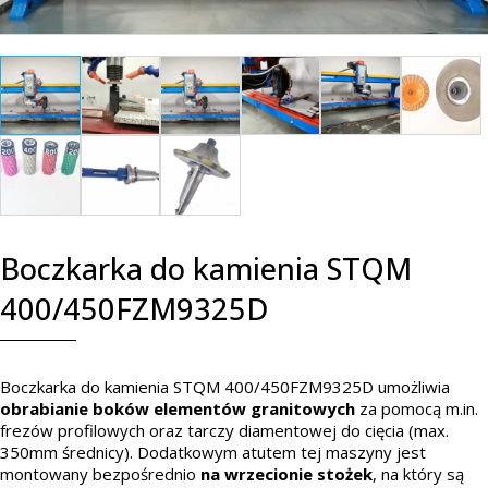
Boczkarka do kamienia STQM
400/450FZM9325D
Boczkarka do kamienia STQM 400/450FZM9325D umożliwia
obrabianie boków elementów granitowych
za pomocą m.in.
frezów profilowych oraz tarczy diamentowej do cięcia (max.
350mm średnicy). Dodatkowym atutem tej maszyny jest
montowany bezpośrednio
na wrzecionie
stożek
, na który są