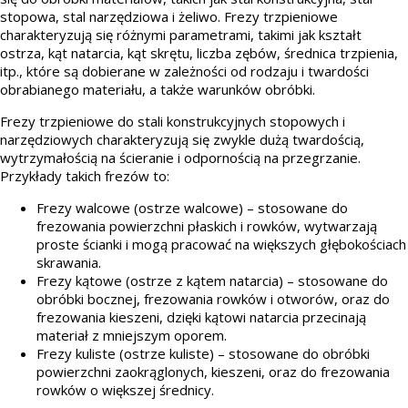
stopowa, stal narzędziowa i żeliwo. Frezy trzpieniowe
charakteryzują się różnymi parametrami, takimi jak kształt
ostrza, kąt natarcia, kąt skrętu, liczba zębów, średnica trzpienia,
itp., które są dobierane w zależności od rodzaju i twardości
obrabianego materiału, a także warunków obróbki.
Frezy trzpieniowe do stali konstrukcyjnych stopowych i
narzędziowych charakteryzują się zwykle dużą twardością,
wytrzymałością na ścieranie i odpornością na przegrzanie.
Przykłady takich frezów to:
Frezy walcowe (ostrze walcowe) – stosowane do
frezowania powierzchni płaskich i rowków, wytwarzają
proste ścianki i mogą pracować na większych głębokościach
skrawania.
Frezy kątowe (ostrze z kątem natarcia) – stosowane do
obróbki bocznej, frezowania rowków i otworów, oraz do
frezowania kieszeni, dzięki kątowi natarcia przecinają
materiał z mniejszym oporem.
Frezy kuliste (ostrze kuliste) – stosowane do obróbki
powierzchni zaokrąglonych, kieszeni, oraz do frezowania
rowków o większej średnicy.