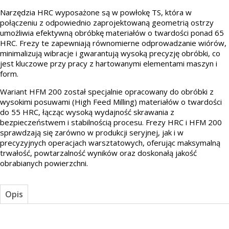
Narzędzia HRC wyposażone są w powłokę TS, która w
połączeniu z odpowiednio zaprojektowaną geometrią ostrzy
umożliwia efektywną obróbkę materiałów o twardości ponad 65
HRC. Frezy te zapewniają równomierne odprowadzanie wiórów,
minimalizują wibracje i gwarantują wysoką precyzję obróbki, co
jest kluczowe przy pracy z hartowanymi elementami maszyn i
form.
Wariant HFM 200 został specjalnie opracowany do obróbki z
wysokimi posuwami (High Feed Milling) materiałów o twardości
do 55 HRC, łącząc wysoką wydajność skrawania z
bezpieczeństwem i stabilnością procesu. Frezy HRC i HFM 200
sprawdzają się zarówno w produkcji seryjnej, jak i w
precyzyjnych operacjach warsztatowych, oferując maksymalną
trwałość, powtarzalność wyników oraz doskonałą jakość
obrabianych powierzchni.
Opis