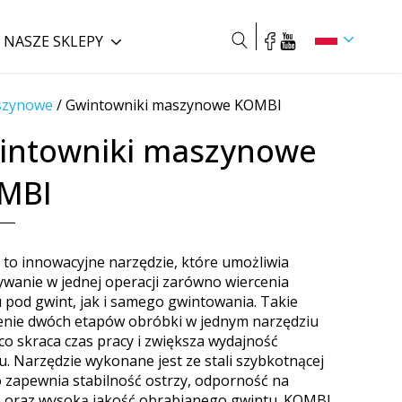
NASZE SKLEPY
Szukaj
szynowe
/
Gwintowniki maszynowe KOMBI
intowniki maszynowe
MBI
to innowacyjne narzędzie, które umożliwia
wanie w jednej operacji zarówno wiercenia
 pod gwint, jak i samego gwintowania. Takie
enie dwóch etapów obróbki w jednym narzędziu
co skraca czas pracy i zwiększa wydajność
u. Narzędzie wykonane jest ze stali szybkotnącej
o zapewnia stabilność ostrzy, odporność na
e oraz wysoką jakość obrabianego gwintu. KOMBI