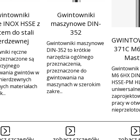
intowniki
Gwintowniki
e INOX HSSE z
maszynowe DIN-
tem do stali
352
GWINTOW
erdzewnej
Gwintowniki maszynowe
371C M6
DIN-352 to krótkie
niki ręczne
Mast
narzędzia ogólnego
zeznaczone są
przeznaczenia,
yzyjnego
Gwintownik
przeznaczone do
wania gwintów w
M6 6HX DIN
gwintowania na
 nierdzewnych
HSSE-PM HL
maszynach w szerokim
nych materiałach
uniwersalne
zakre...
...
zaprojekto
pracy w otw
nieprzelotow
cz szczegóły
zobacz szczegóły
zobacz 