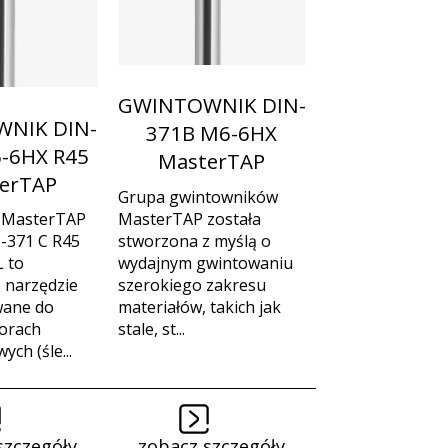
GWINTOWNIK DIN-
NIK DIN-
371B M6-6HX
-6HX R45
MasterTAP
erTAP
Grupa gwintowników
MasterTAP została
 MasterTAP
stworzona z myślą o
-371 C R45
wydajnym gwintowaniu
 to
szerokiego zakresu
 narzędzie
materiałów, takich jak
wane do
stale, st...
orach
ych (śle...
szczegóły
zobacz szczegóły