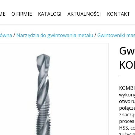
ME
O FIRMIE
KATALOGI
AKTUALNOŚCI
KONTAKT
łówna
/
Narzędzia do gwintowania metalu
Szukaj:
/
Gwintowniki ma
Gw
KO
KOMBI 
wykony
otworu
połącz
znaczą
proces
HSS, c
zużyci