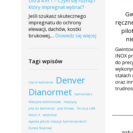
Ultra 4 in 1 – Czym się różnią i
montażu
który impregnat wybrać?
maszyny
Gw
w
Jeśli szukasz skutecznego
ręczn
firmie
impregnatu do ochrony
Maras
elewacji, dachów, kostki
pilo
Stone
:
brukowej,…
Dowiedz się więcej
ni
ImperGuard
vs
Gwintow
ImperGuard
INOX pr
Tagi wpisów
Ultra
do prec
4
wykony
in
stalach
Denver
1
oraz in
cięcie kamienia
–
trudnosk
Dianormet
Czym
kamieniarz
się
Maszyna wielolinowa
maszyny
różnią
piła do kamienia
piła linowa
Tecnica LAB
i
Vision X
wielolina
który
wysoka jakość maszyn kamieniarskich
impregnat
Żuraw Słupowy
zoba