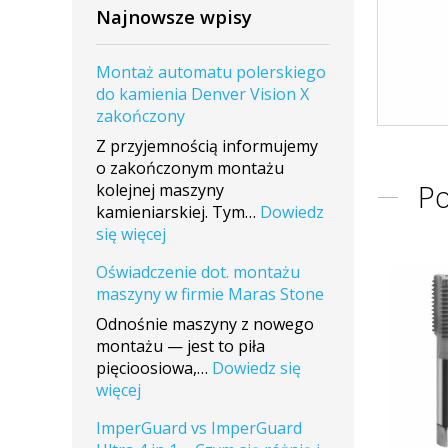
Najnowsze wpisy
Montaż automatu polerskiego
do kamienia Denver Vision X
zakończony
Z przyjemnością informujemy
o zakończonym montażu
P
kolejnej maszyny
kamieniarskiej. Tym…
Dowiedz
:
się więcej
Montaż
Oświadczenie dot. montażu
automatu
maszyny w firmie Maras Stone
polerskiego
do
Odnośnie maszyny z nowego
kamienia
montażu — jest to piła
Denver
pięcioosiowa,…
Dowiedz się
Vision
:
więcej
X
Oświadczenie
ImperGuard vs ImperGuard
zakończony
dot.