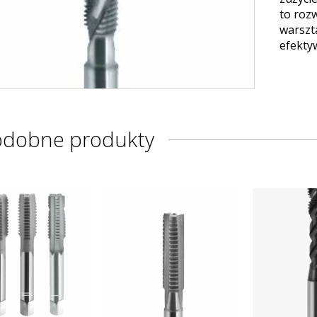
to roz
warszt
efekty
odobne produkty