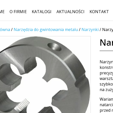
ME
O FIRMIE
KATALOGI
AKTUALNOŚCI
KONTAKT
łówna
/
Narzędzia do gwintowania metalu
Szukaj:
/
Narzynki
/
Narzy
Na
Narzyn
konstru
precyz
warszt
szybko
na zuż
Warian
natarc
przed n