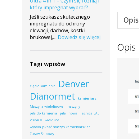
Ultra 4 in 1 – Czym się różnią i
montażu
który impregnat wybrać?
maszyny
w
Jeśli szukasz skutecznego
Opis
firmie
impregnatu do ochrony
Maras
elewacji, dachów, kostki
Stone
:
brukowej,…
Dowiedz się więcej
ImperGuard
Opis
vs
ImperGuard
Tagi wpisów
Ultra
4
in
Denver
1
cięcie kamienia
–
Dianormet
Czym
kamieniarz
się
Maszyna wielolinowa
maszyny
różnią
piła do kamienia
piła linowa
Tecnica LAB
i
Vision X
wielolina
który
wysoka jakość maszyn kamieniarskich
impregnat
Żuraw Słupowy