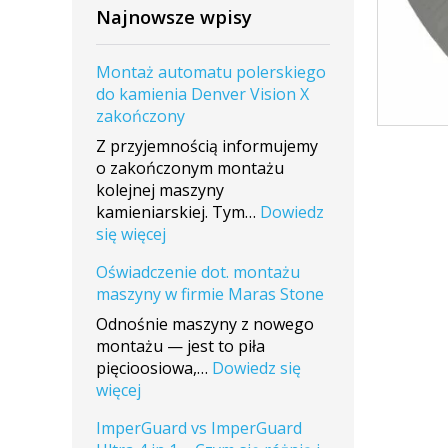
Najnowsze wpisy
Montaż automatu polerskiego
do kamienia Denver Vision X
zakończony
Z przyjemnością informujemy
o zakończonym montażu
kolejnej maszyny
kamieniarskiej. Tym…
Dowiedz
:
się więcej
Montaż
Oświadczenie dot. montażu
automatu
maszyny w firmie Maras Stone
polerskiego
do
Odnośnie maszyny z nowego
kamienia
montażu — jest to piła
Denver
pięcioosiowa,…
Dowiedz się
Vision
:
więcej
X
Oświadczenie
ImperGuard vs ImperGuard
zakończony
dot.