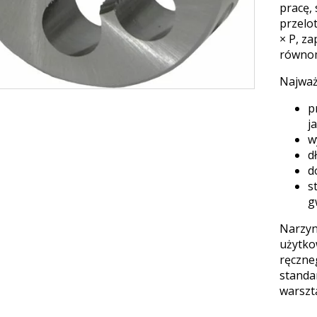
pracę,
przelo
× P, za
równom
Najważ
p
j
w
d
d
s
g
Narzyn
użytko
ręczne
standa
warszt