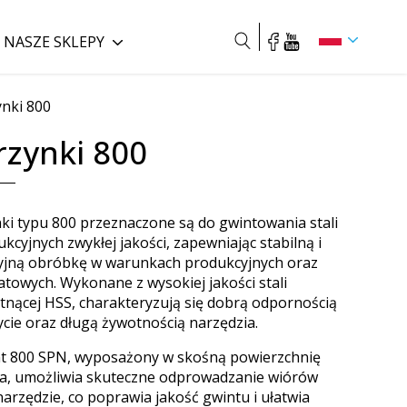
NASZE SKLEPY
Szukaj
nki 800
rzynki 800
ki typu 800 przeznaczone są do gwintowania stali
kcyjnych zwykłej jakości, zapewniając stabilną i
yjną obróbkę w warunkach produkcyjnych oraz
atowych. Wykonane z wysokiej jakości stali
tnącej HSS, charakteryzują się dobrą odpornością
ycie oraz długą żywotnością narzędzia.
t 800 SPN, wyposażony w skośną powierzchnię
ia, umożliwia skuteczne odprowadzanie wiórów
arzędzie, co poprawia jakość gwintu i ułatwia