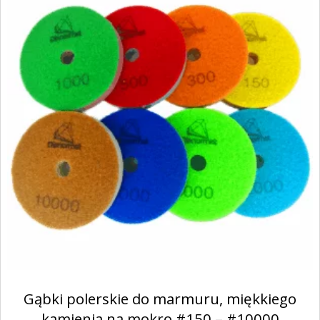
Gąbki polerskie do marmuru, miękkiego
kamienia na mokro #150 – #10000