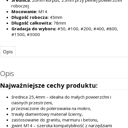
Średnica:
20mm korpus, 25mm przy pełnej powierzchni
roboczej
Mocowanie:
M14
Długość robocza:
45mm
Długość całkowita:
78mm
Gradacja do wyboru:
#50, #100, #200, #400, #800,
#1500, #3000
Opis
Opis
Najważniejsze cechy produktu:
średnica 25,4mm – idealna do małych powierzchni i
ciasnych przestrzeni,
przeznaczone do polerowania na mokro,
trwały diamentowy materiał ścierny,
zastosowanie do granitu, marmuru i betonu,
gwint M14 – szeroka kompatybilność z narzędziami