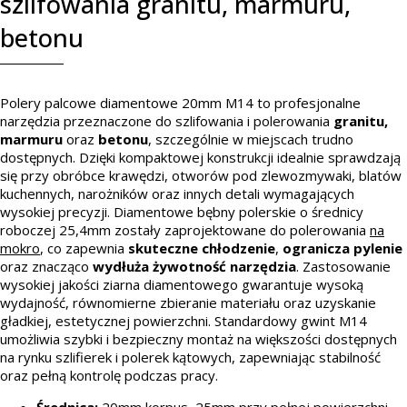
szlifowania granitu, marmuru,
betonu
Polery palcowe diamentowe 20mm M14 to profesjonalne
narzędzia przeznaczone do szlifowania i polerowania
granitu,
marmuru
oraz
betonu
, szczególnie w miejscach trudno
dostępnych. Dzięki kompaktowej konstrukcji idealnie sprawdzają
się przy obróbce krawędzi, otworów pod zlewozmywaki, blatów
kuchennych, narożników oraz innych detali wymagających
wysokiej precyzji. Diamentowe bębny polerskie o średnicy
roboczej 25,4mm zostały zaprojektowane do polerowania
na
mokro
, co zapewnia
skuteczne chłodzenie
,
ogranicza pylenie
oraz znacząco
wydłuża żywotność narzędzia
. Zastosowanie
wysokiej jakości ziarna diamentowego gwarantuje wysoką
wydajność, równomierne zbieranie materiału oraz uzyskanie
gładkiej, estetycznej powierzchni. Standardowy gwint M14
umożliwia szybki i bezpieczny montaż na większości dostępnych
na rynku szlifierek i polerek kątowych, zapewniając stabilność
oraz pełną kontrolę podczas pracy.