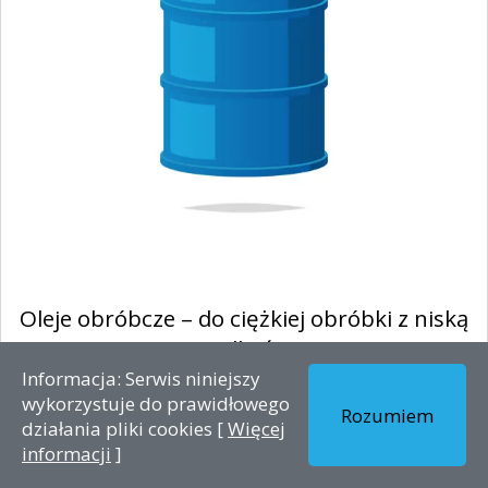
Oleje obróbcze – do ciężkiej obróbki z niską
prędkością
Informacja: Serwis niniejszy
Nasz olej do obróbki metali jest idealnym rozwiązaniem do
wykorzystuje do prawidłowego
ciężkiej obróbki przy niskiej prędkości, zapewniając doskonałą
Rozumiem
działania pliki cookies [
Więcej
ochr...
informacji
]