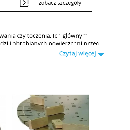
zobacz szczegóły
wania czy toczenia. Ich głównym
dzi i obrabianych powierzchni przed
wotność narzędzi i poprawia jakość
Czytaj więcej
 metali kolorowych.
ych.
ych.
szkodliwych substancji, takich jak
ka. Wybierz odpowiednie chłodziwo, aby