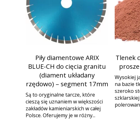
Piły diamentowe ARIX
Tlenek 
BLUE-CH do cięcia granitu
proszek
(diament układany
Wysokiej j
rzędowo) – segment 17mm
na bazie t
szeroko s
Są to oryginalne tarcze, które
szklarskie
cieszą się uznaniem w większości
polerowania
zakładów kamieniarskich w całej
Polsce. Oferujemy je w różny...