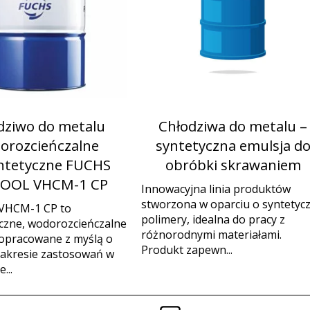
dziwo do metalu
Chłodziwa do metalu –
orozcieńczalne
syntetyczna emulsja d
ntetyczne FUCHS
obróbki skrawaniem
OOL VHCM-1 CP
Innowacyjna linia produktów
stworzona w oparciu o syntetyc
VHCM-1 CP to
polimery, idealna do pracy z
czne, wodorozcieńczalne
różnorodnymi materiałami.
 opracowane z myślą o
Produkt zapewn...
zakresie zastosowań w
...