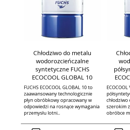
Chłodziwo do metalu
Chło
wodorozcieńczalne
wod
syntetyczne FUCHS
półsy
ECOCOOL GLOBAL 10
ECOC
FUCHS ECOCOOL GLOBAL 10 to
ECOCOOL 
zaawansowany technologicznie
półsyntety
płyn obróbkowy opracowany w
chłodziwo
odpowiedzi na rosnące wymagania
szerokim 
przemysłu lotni...
obróbce me