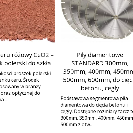
ceru różowy CeO2 –
Piły diamentowe
 polerski do szkła
STANDARD 300mm,
350mm, 400mm, 450mm
akości proszek polerski
500mm, 600mm, do cięc
lenku ceru. Środek
tosowany w branży
betonu, cegły
j oraz optycznej do
Podstawowa segmentowa piła
 ...
diamentowa do cięcia betonu i
cegły. Dostępne rozmiary tarcz t
300mm, 350mm, 400mm, 450mm 
500mm z otw...