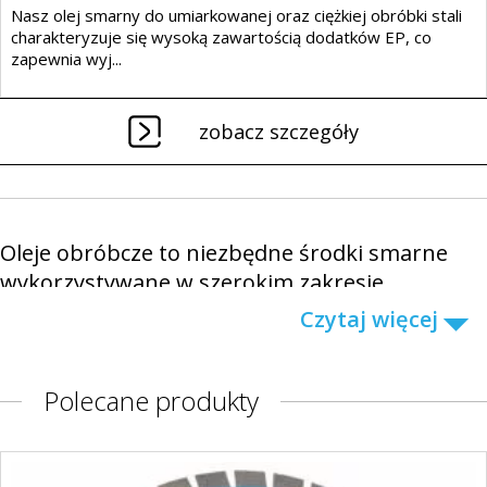
Nasz olej smarny do umiarkowanej oraz ciężkiej obróbki stali
charakteryzuje się wysoką zawartością dodatków EP, co
zapewnia wyj...
zobacz szczegóły
Oleje obróbcze to niezbędne środki smarne
wykorzystywane w szerokim zakresie
procesów produkcyjnych i obróbczych, takich
Czytaj więcej
jak cięcie, toczenie, frezowanie, wiercenie czy
szlifowanie metali. Dzięki swoim wyjątkowym
Polecane produkty
właściwościom, oleje te znacząco poprawiają
efektywność i precyzję obróbki, jednocześnie
zwiększając trwałość narzędzi skrawających