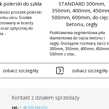
 polerski do szkła
STANDARD 300mm,
350mm, 400mm, 450mm
akości proszek polerski
500mm, 600mm, do cięc
lenku ceru. Środek
tosowany w branży
betonu, cegły
j oraz optycznej do
Podstawowa segmentowa piła
 ...
diamentowa do cięcia betonu i
cegły. Dostępne rozmiary tarcz t
300mm, 350mm, 400mm, 450mm 
500mm z otw...
zobacz szczegóły
zobacz szczegóły
Kontakt z działem sprzedaży
tel.:
+ 48 539 396 670