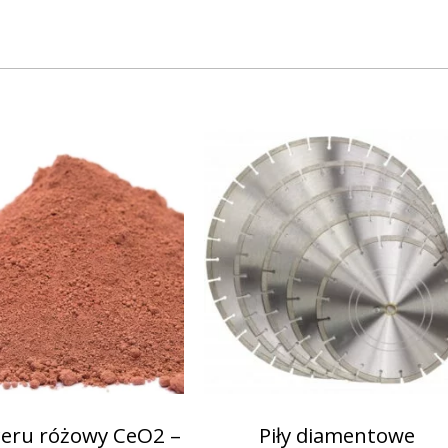
ceru różowy CeO2 –
Piły diamentowe