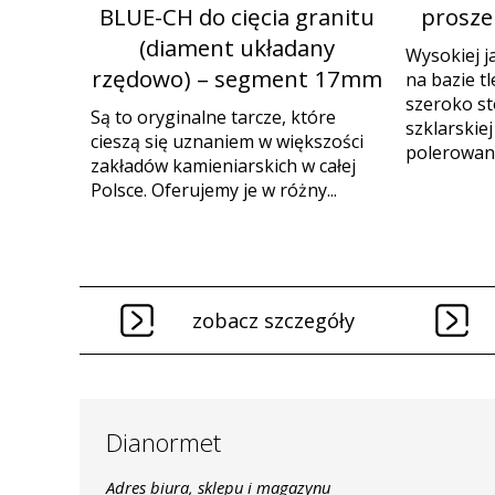
BLUE-CH do cięcia granitu
proszek
(diament układany
Wysokiej j
rzędowo) – segment 17mm
na bazie t
szeroko s
Są to oryginalne tarcze, które
szklarskie
cieszą się uznaniem w większości
polerowania
zakładów kamieniarskich w całej
Polsce. Oferujemy je w różny...
zobacz szczegóły
Dianormet
Adres biura, sklepu i magazynu