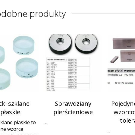
odobne produkty
tki szklane
Sprawdziany
Pojedync
płaskie
pierścieniowe
wzorco
toler
zklane płaskie to
...
jne wzorce
...