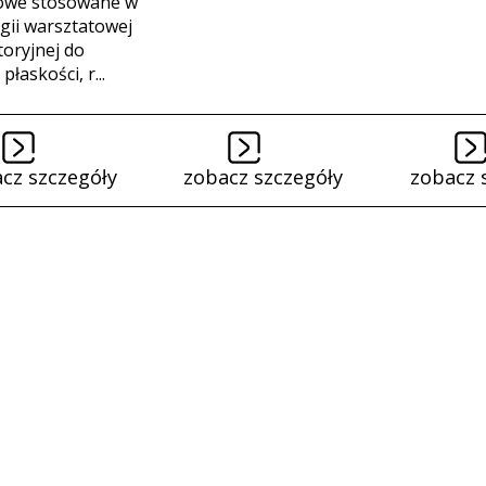
owe stosowane w
gii warsztatowej
toryjnej do
płaskości, r...
cz szczegóły
zobacz szczegóły
zobacz 