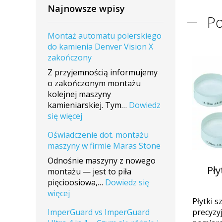
Najnowsze wpisy
P
Montaż automatu polerskiego
do kamienia Denver Vision X
zakończony
Z przyjemnością informujemy
o zakończonym montażu
kolejnej maszyny
kamieniarskiej. Tym…
Dowiedz
:
się więcej
Montaż
Oświadczenie dot. montażu
automatu
maszyny w firmie Maras Stone
polerskiego
do
Odnośnie maszyny z nowego
Pły
kamienia
montażu — jest to piła
Denver
pięcioosiowa,…
Dowiedz się
Vision
:
więcej
Płytki s
X
Oświadczenie
ImperGuard vs ImperGuard
precyzy
zakończony
dot.