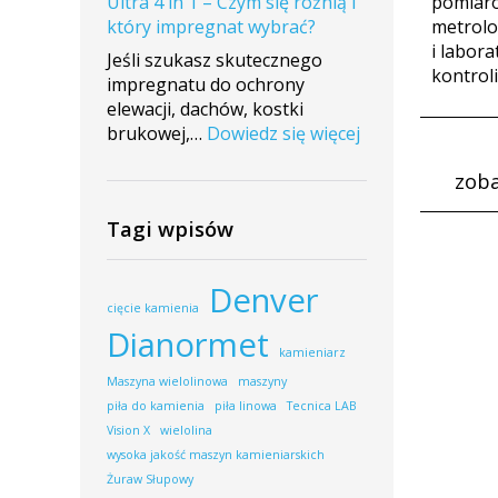
Ultra 4 in 1 – Czym się różnią i
pomiar
montażu
który impregnat wybrać?
metrolo
maszyny
i labora
w
Jeśli szukasz skutecznego
kontroli 
firmie
impregnatu do ochrony
Maras
elewacji, dachów, kostki
Stone
:
brukowej,…
Dowiedz się więcej
ImperGuard
zoba
vs
ImperGuard
Tagi wpisów
Ultra
4
in
Denver
1
cięcie kamienia
–
Dianormet
Czym
kamieniarz
się
Maszyna wielolinowa
maszyny
różnią
piła do kamienia
piła linowa
Tecnica LAB
i
Vision X
wielolina
który
wysoka jakość maszyn kamieniarskich
impregnat
Żuraw Słupowy