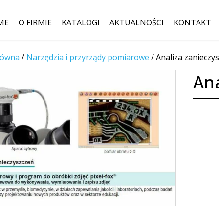
ME
O FIRMIE
KATALOGI
AKTUALNOŚCI
KONTAKT
łówna
/
Narzędzia i przyrządy pomiarowe
Szukaj:
/
Analiza zanieczy
Ana